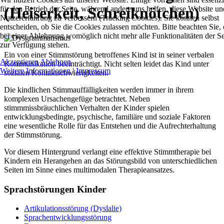
(Heiserkeit, Schreiknötchen)
für den Betrieb der Seite, während andere uns helfen, diese Website un
Nutzererfahrung zu verbessern (Tracking Cookies). Sie können selbst
entscheiden, ob Sie die Cookies zulassen möchten. Bitte beachten Sie, 
bei einer Ablehnung womöglich nicht mehr alle Funktionalitäten der Se
zur Verfügung stehen.
Ein von einer Stimmstörung betroffenes Kind ist in seiner verbalen
Akzeptieren
Ablehnen
Kommunikation beeinträchtigt. Nicht selten leidet das Kind unter
Weitere Informationen
|
Impressum
sozialen Kontaktschwierigkeiten.
Die kindlichen Stimmauffälligkeiten werden immer in ihrem
komplexen Ursachengefüge betrachtet. Neben
stimmmissbräuchlichen Verhalten der Kinder spielen
entwicklungsbedingte, psychische, familiäre und soziale Faktoren
eine wesentliche Rolle für das Entstehen und die Aufrechterhaltung
der Stimmstörung.
Vor diesem Hintergrund verlangt eine effektive Stimmtherapie bei
Kindern ein Herangehen an das Störungsbild von unterschiedlichen
Seiten im Sinne eines multimodalen Therapieansatzes.
Sprachstörungen Kinder
Artikulationsstörung (Dyslalie)
Sprachentwicklungsstörung