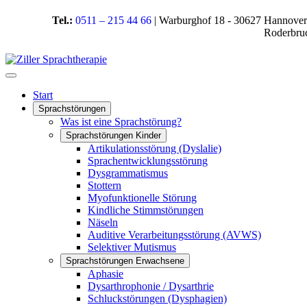
Tel.:
0511 – 215 44 66
| Warburghof 18 - 30627 Hannover
Roderbru
Start
Sprachstörungen
Was ist eine Sprachstörung?
Sprachstörungen Kinder
Artikulationsstörung (Dyslalie)
Sprachentwicklungsstörung
Dysgrammatismus
Stottern
Myofunktionelle Störung
Kindliche Stimmstörungen
Näseln
Auditive Verarbeitungsstörung (AVWS)
Selektiver Mutismus
Sprachstörungen Erwachsene
Aphasie
Dysarthrophonie / Dysarthrie
Schluckstörungen (Dysphagien)