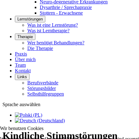
Neuro-degenerative Erkrankungen
Dysarthrie / Sprechapraxie
Stottern - Erwachsene
Lernstörungen
Was ist eine Lernstörung?
Was ist Lerntherapie?
Therapie
Wer benötigt Behandlungen?
Die Therapie
Praxis
Über mich
Team
Kontakt
Links
Berufsverbände
Störungsbilder
Selbsthilfegruppen
Sprache auswählen
Wir benutzen Cookies
Kindliche Stimmstörungen
Wir nutzen Cookies auf unserer Website. Einige von ihnen sind essenzi